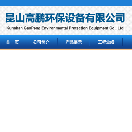
首 页
公司简介
产品展示
工程业绩