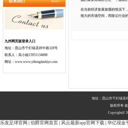
联系我们
More>>
在当前经济发展放缓的情况下
很大的市场空间，而除尘行业
九州网页版登录入口
地址：昆山市千灯镇圣祥中路328号
联系人：高小姐15951134698
网址：www.www.yihengdashiye.com
地址：昆山市千灯镇圣祥中路
版权所有 
Copyright
乐发足球官网
|
伯爵官网首页
|
风云最新app官网下载
|
华亿现金