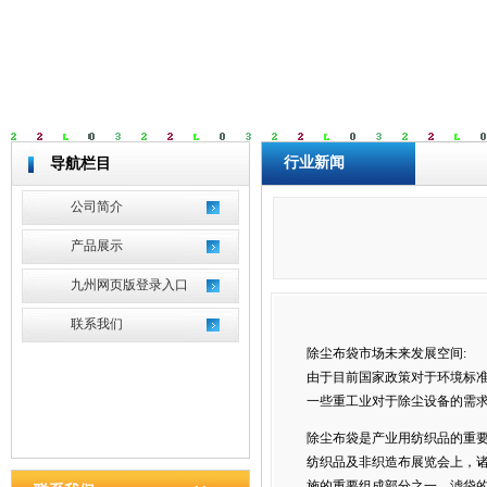
行业新闻
导航栏目
公司简介
产品展示
九州网页版登录入口
联系我们
除尘布袋市场未来发展空间:
由于目前国家政策对于环境标
一些重工业对于除尘设备的需
除尘布袋是产业用纺织品的重要
纺织品及非织造布展览会上，
施的重要组成部分之一，滤袋