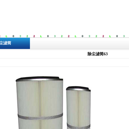
尘滤筒
除尘滤筒63