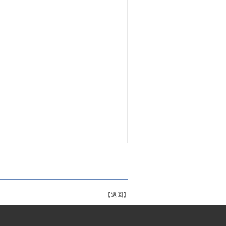
【
返回
】