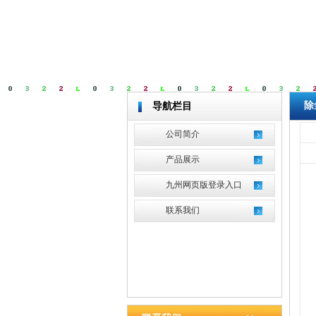
除
导航栏目
公司简介
产品展示
九州网页版登录入口
联系我们