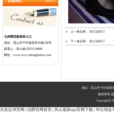
联系我们
More>>
上一条记录：
除尘滤筒55
九州网页版登录入口
下一条记录：
除尘滤筒57
地址：昆山市千灯镇圣祥中路328号
联系人：高小姐15951134698
网址：www.www.yihengdashiye.com
地址：昆山市千灯镇圣祥中路
版权所有 
Copyright
乐发足球官网
|
伯爵官网首页
|
风云最新app官网下载
|
华亿现金