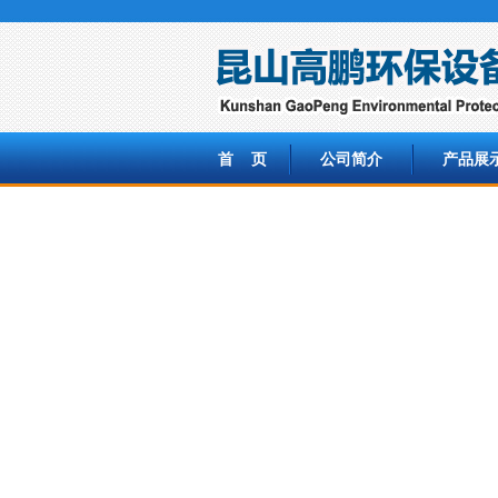
首 页
公司简介
产品展