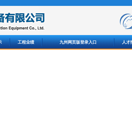
示
工程业绩
九州网页版登录入口
人才