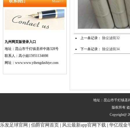
联系我们
More>>
上一条记录：
除尘滤筒32
九州网页版登录入口
地址：昆山市千灯镇圣祥中路328号
下一条记录：
除尘滤筒34
联系人：高小姐15951134698
网址：www.www.yihengdashiye.com
地址：昆山市千灯镇圣祥中路
版权所有 
Copyright
乐发足球官网
|
伯爵官网首页
|
风云最新app官网下载
|
华亿现金