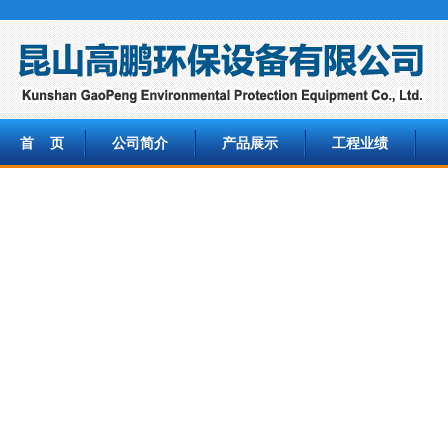
首 页
公司简介
产品展示
工程业绩