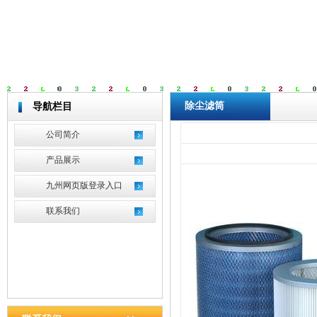
除尘滤筒
导航栏目
公司简介
产品展示
九州网页版登录入口
联系我们